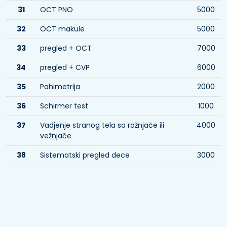
31
OCT PNO
5000
32
OCT makule
5000
33
pregled + OCT
7000
34
pregled + CVP
6000
35
Pahimetrija
2000
36
Schirmer test
1000
37
Vadjenje stranog tela sa rožnjače ili
4000
vežnjače
38
Sistematski pregled dece
3000