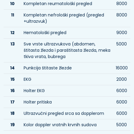
10
Kompletan reumatološki pregled
8000
11
Kompletan nefrološki pregled (pregled
8000
+ultrazvuk)
12
Hematološki pregled
9000
13
Sve vrste ultrazvukova (abdomen,
5000
štitasta žlezda i paraštitasta žlezda, meka
tkiva vrata, bubrega
14
Punkcija štitaste žlezde
16000
15
EKG
2000
16
Holter EKG
6000
17
Holter pritiska
6000
18
Ultrazvučni pregled srca sa dopplerom
6000
19
Kolor doppler vratnih krvnih sudova
5000