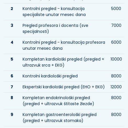
2
Kontrolni pregled - konsultacija
5000
specijaliste unutar mesec dana
3
Pregled profesora i docenta (sve
7000
specijalnosti)
4
Kontrolni pregled - konsultacija profesora
6000
unutar mesec dana
5
Kompletan kardiološki pregled (pregled +
10000
ultrazvuk srca + EKG)
6
Kontrolni kardiološki pregled
8000
7
Ekspertski kardiološki pregled (EHO + EKG)
12000
8
Kompletan endokrinološki pregled
8000
(pregled + ultrazvuk štitaste žlezde)
9
Kompletan gastroenterološki pregled
8000
(pregled + ultrazvuk stomaka)