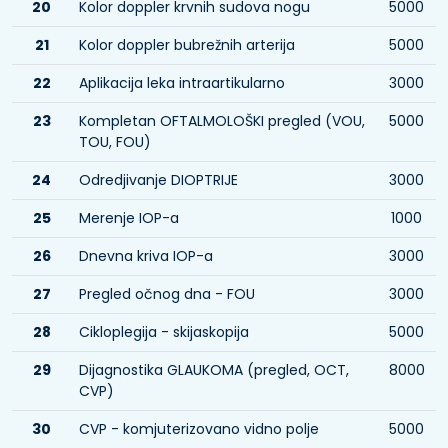
20
Kolor doppler krvnih sudova nogu
5000
21
Kolor doppler bubrežnih arterija
5000
22
Aplikacija leka intraartikularno
3000
23
Kompletan OFTALMOLOŠKI pregled (VOU,
5000
TOU, FOU)
24
Odredjivanje DIOPTRIJE
3000
25
Merenje IOP-a
1000
26
Dnevna kriva IOP-a
3000
27
Pregled očnog dna - FOU
3000
28
Cikloplegija - skijaskopija
5000
29
Dijagnostika GLAUKOMA (pregled, OCT,
8000
CVP)
30
CVP - komjuterizovano vidno polje
5000